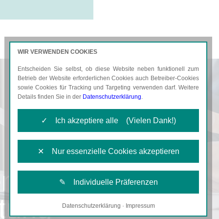
WIR VERWENDEN COOKIES
Entscheiden Sie selbst, ob diese Website neben funktionell zum
AKTUELLES
KARRIERE
Betrieb der Website erforderlichen Cookies auch Betreiber-Cookies
sowie Cookies für Tracking und Targeting verwenden darf. Weitere
Details finden Sie in der
Datenschutzerklärung
.
✓ Ich akzeptiere alle (Vielen Dank!)
✕ Nur essenzielle Cookies akzeptieren
en
✎ Individuelle Präferenzen
tung
Datenschutzerklärung
·
Impressum
Notwendige Cookies