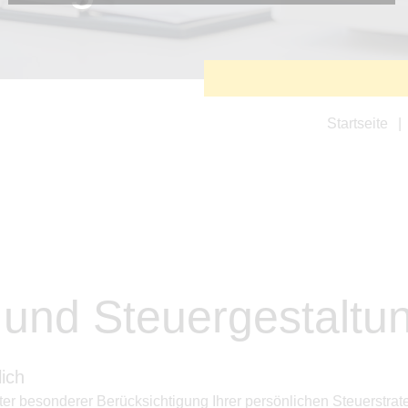
Diese Cookies sind erforderlich, um die grundlegende
Funktionalität der Website zu sichern.
Tracking- und Targeting-Cookies
Diese Cookies sind erforderlich, um unsere Website auf Ihre
Bedürfnisse hin zu optimieren. Hierzu gehört eine
bedarfsgerechte Gestaltung und fortlaufende Verbesserung
unseres Angebotes einschließlich der Verknüpfung zu
Startseite
Social-Media-Angeboten von z.B. Facebook und LinkedIn.
Betreibercookies
Diese Cookies sind erforderlich, um z.B. Google Maps zu
nutzen oder eingebettete Videos abspielen zu können.
 und Steuergestaltu
ich
ter besonderer Berücksichtigung Ihrer persönlichen Steuerstrat