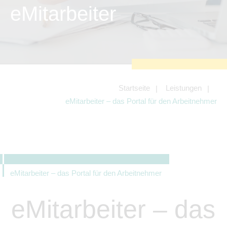
zu sichern.
eMitarbeiter
Tracking- und Targeting-Cookies
Diese Cookies sind erforderlich, um
unsere Website auf Ihre Bedürfnisse hin
zu optimieren. Hierzu gehört eine
bedarfsgerechte Gestaltung und
fortlaufende Verbesserung unseres
Angebotes einschließlich der
Verknüpfung zu Social-Media-
Angeboten von z.B. Facebook und
Startseite
Leistungen
LinkedIn.
eMitarbeiter – das Portal für den Arbeitnehmer
Betreibercookies
Diese Cookies sind erforderlich, um z.B.
Google Maps zu nutzen oder
eingebettete Videos abspielen zu
können.
eMitarbeiter – das Portal für den Arbeitnehmer
eMitarbeiter – das