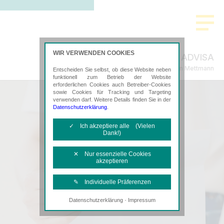
WIR VERWENDEN COOKIES
Strehlke & ADVISA
Steuerberatung in Mettmann
Entscheiden Sie selbst, ob diese Website neben
funktionell zum Betrieb der Website
erforderlichen Cookies auch Betreiber-Cookies
sowie Cookies für Tracking und Targeting
verwenden darf. Weitere Details finden Sie in der
Datenschutzerklärung
.
✓ Ich akzeptiere alle (Vielen
Dank!)
✕ Nur essenzielle Cookies
akzeptieren
✎ Individuelle Präferenzen
·
Datenschutzerklärung
Impressum
Notwendige Cookies
Diese Cookies sind erforderlich, um die
grundlegende Funktionalität der Website