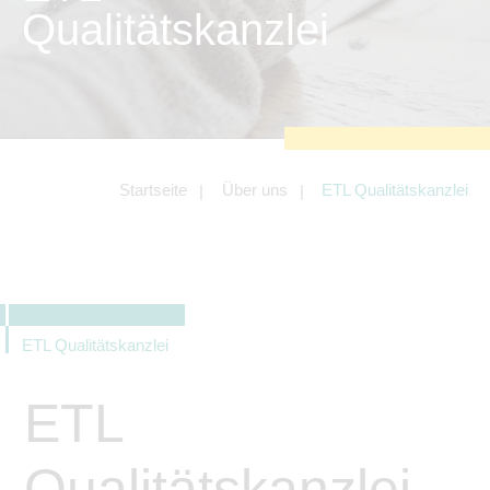
zu sichern.
Qualitätskanzlei
Tracking- und Targeting-Cookies
Diese Cookies sind erforderlich, um
unsere Website auf Ihre Bedürfnisse hin
zu optimieren. Hierzu gehört eine
bedarfsgerechte Gestaltung und
fortlaufende Verbesserung unseres
Angebotes einschließlich der
Verknüpfung zu Social-Media-
Angeboten von z.B. Facebook und
Startseite
Über uns
ETL Qualitätskanzlei
LinkedIn.
Betreibercookies
Diese Cookies sind erforderlich, um z.B.
Google Maps zu nutzen oder
eingebettete Videos abspielen zu
können.
ETL Qualitätskanzlei
ETL
Qualitätskanzlei