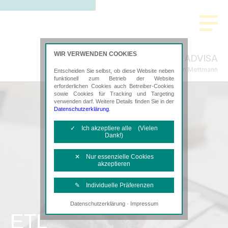
WIR VERWENDEN COOKIES
Strehlke & ADVISA
Steuerberatung in Mettmann
Entscheiden Sie selbst, ob diese Website neben
funktionell zum Betrieb der Website
erforderlichen Cookies auch Betreiber-Cookies
sowie Cookies für Tracking und Targeting
verwenden darf. Weitere Details finden Sie in der
Datenschutzerklärung
.
✓ Ich akzeptiere alle (Vielen
Dank!)
✕ Nur essenzielle Cookies
akzeptieren
✎ Individuelle Präferenzen
·
Datenschutzerklärung
Impressum
Notwendige Cookies
ETL
Diese Cookies sind erforderlich, um die
grundlegende Funktionalität der Website