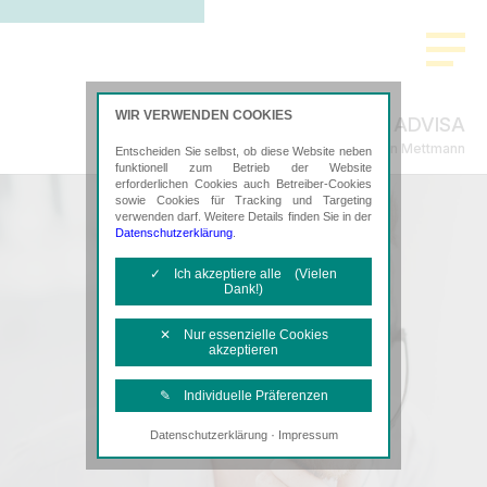
WIR VERWENDEN COOKIES
Strehlke & ADVISA
Steuerberatung in Mettmann
Entscheiden Sie selbst, ob diese Website neben
funktionell zum Betrieb der Website
erforderlichen Cookies auch Betreiber-Cookies
sowie Cookies für Tracking und Targeting
verwenden darf. Weitere Details finden Sie in der
Datenschutzerklärung
.
✓ Ich akzeptiere alle (Vielen
Dank!)
✕ Nur essenzielle Cookies
akzeptieren
✎ Individuelle Präferenzen
·
Datenschutzerklärung
Impressum
Notwendige Cookies
Diese Cookies sind erforderlich, um die
grundlegende Funktionalität der Website