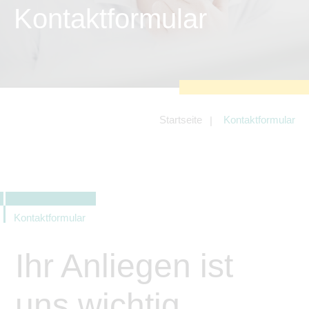
zu sichern.
Kontaktformular
Tracking- und Targeting-Cookies
Diese Cookies sind erforderlich, um
unsere Website auf Ihre Bedürfnisse hin
zu optimieren. Hierzu gehört eine
bedarfsgerechte Gestaltung und
fortlaufende Verbesserung unseres
Angebotes einschließlich der
Verknüpfung zu Social-Media-
Angeboten von z.B. Facebook und
Startseite
Kontaktformular
LinkedIn.
Betreibercookies
Diese Cookies sind erforderlich, um z.B.
Google Maps zu nutzen oder
eingebettete Videos abspielen zu
können.
Kontaktformular
Ihr Anliegen ist
uns wichtig.