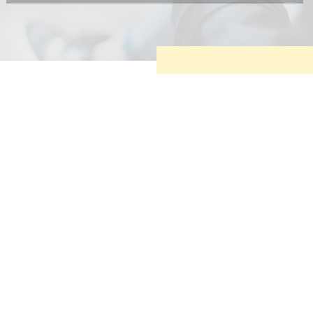
Diese Cookies sind erforderlich, um die grundlegende
Funktionalität der Website zu sichern.
Tracking- und Targeting-Cookies
Diese Cookies sind erforderlich, um unsere Website auf Ihre
Bedürfnisse hin zu optimieren. Hierzu gehört eine
bedarfsgerechte Gestaltung und fortlaufende Verbesserung
unseres Angebotes einschließlich der Verknüpfung zu
Social-Media-Angeboten von z.B. Facebook und LinkedIn.
Betreibercookies
Diese Cookies sind erforderlich, um z.B. Google Maps zu
nutzen oder eingebettete Videos abspielen zu können.